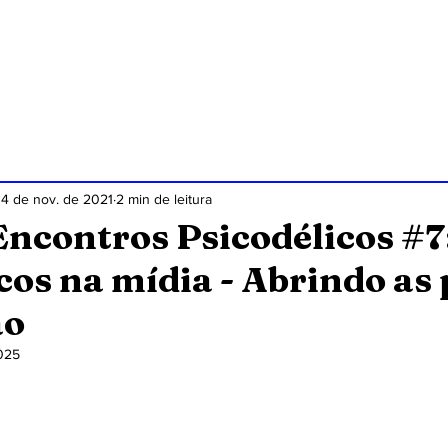
HOME
ARTIGOS
SEÇÕES
SOBRE
14 de nov. de 2021
2 min de leitura
ncontros Psicodélicos #7
cos na mídia - Abrindo as
ão
025