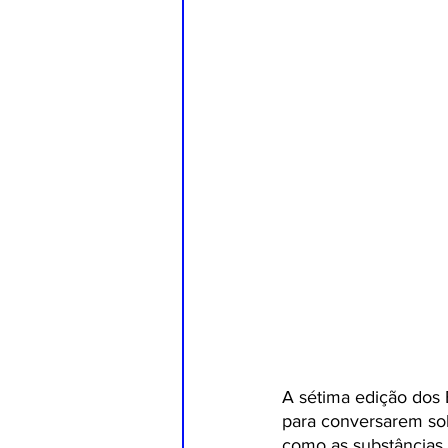
A sétima edição dos 
para conversarem sob
como as substâncias 