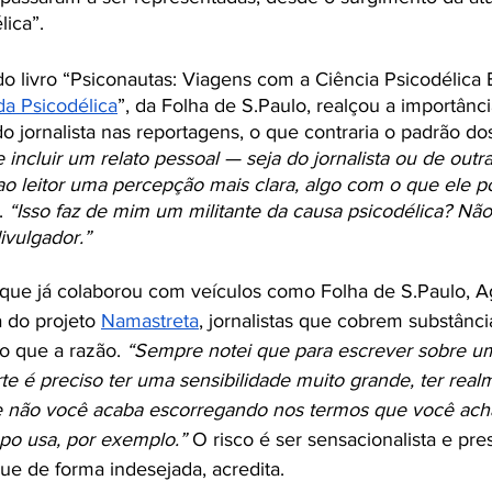
ica”. 
do livro “Psiconautas: Viagens com a Ciência Psicodélica B
da Psicodélica
”, da Folha de S.Paulo, realçou a importânci
o jornalista nas reportagens, o que contraria o padrão dos
incluir um relato pessoal — seja do jornalista ou de outr
ao leitor uma percepção mais clara, algo com o que ele p
. 
“Isso faz de mim um militante da causa psicodélica? Não
vulgador.”
 que já colaborou com veículos como Folha de S.Paulo, 
a do projeto 
Namastreta
, jornalistas que cobrem substânci
o que a razão. 
“Sempre notei que para escrever sobre um
te é preciso ter uma sensibilidade muito grande, ter rea
se não você acaba escorregando nos termos que você acha
po usa, por exemplo.”
 O risco é ser sensacionalista e pre
e de forma indesejada, acredita. 