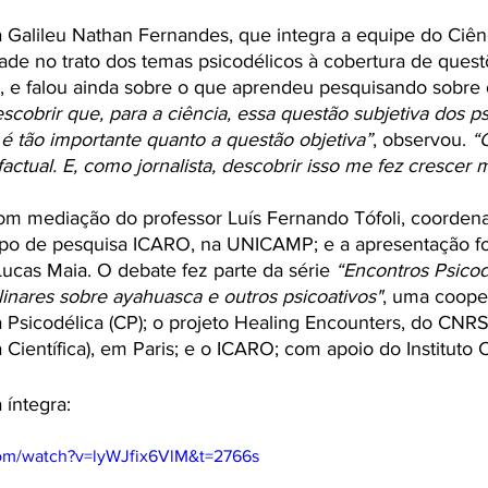
a Galileu Nathan Fernandes, que integra a equipe do Ciênc
dade no trato dos temas psicodélicos à cobertura de quest
, e falou ainda sobre o que aprendeu pesquisando sobre 
scobrir que, para a ciência, essa questão subjetiva dos p
é tão importante quanto a questão objetiva”
, observou. 
“
actual. E, como jornalista, descobrir isso me fez crescer m
om mediação do professor Luís Fernando Tófoli, coorden
po de pesquisa ICARO, na UNICAMP; e a apresentação foi 
ucas Maia. O debate fez parte da série 
“Encontros Psicod
linares sobre ayahuasca e outros psicoativos"
, uma coope
a Psicodélica (CP); o projeto Healing Encounters, do CNRS
Científica), em Paris; e o ICARO; com apoio do Instituto 
 íntegra: 
com/watch?v=lyWJfix6VlM&t=2766s