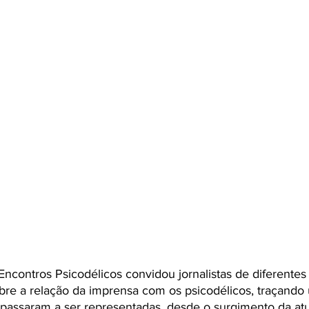
Encontros Psicodélicos convidou jornalistas de diferente
re a relação da imprensa com os psicodélicos, traçando 
passaram a ser representadas, desde o surgimento da atu