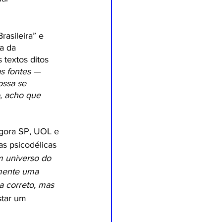
rasileira” e 
a da 
 textos ditos 
as fontes — 
ossa se 
, acho que 
Agora SP, UOL e 
as psicodélicas 
 universo do 
lmente uma 
 correto, mas 
star um 