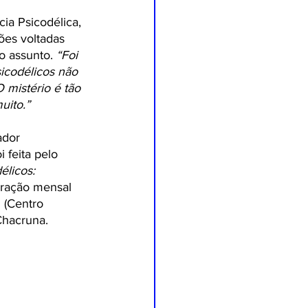
ia Psicodélica, 
ões voltadas 
o assunto. 
“Foi 
sicodélicos não 
O mistério é tão 
uito.”
ador 
feita pelo 
élicos: 
ração mensal 
 (Centro 
Chacruna. 