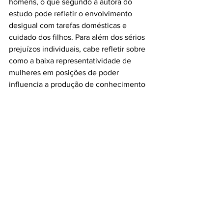
homens, o que segundo a autora do 
estudo pode refletir o envolvimento 
desigual com tarefas domésticas e 
cuidado dos filhos. Para além dos sérios 
prejuízos individuais, cabe refletir sobre 
como a baixa representatividade de 
mulheres em posições de poder 
influencia a produção de conhecimento 
na área de psicodélicos – 
questionamento levantado por Beatriz 
Labate, no Fórum Mulheres e 
Psicodélicos. Se estamos vivenciando a 
renascença da ciência psicodélica, faz 
sentido pensarmos que ela não será 
uma repetição do passado, que haverá 
maior participação feminina e, portanto, 
maior diversidade no olhar científico.
Ainda temos muito o que caminhar 