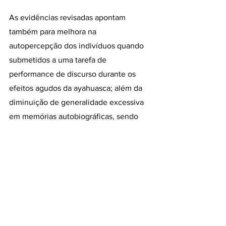
As evidências revisadas apontam 
também para melhora na 
autopercepção dos indivíduos quando 
submetidos a uma tarefa de 
performance de discurso durante os 
efeitos agudos da ayahuasca; além da 
diminuição de generalidade excessiva 
em memórias autobiográficas, sendo 
essa supergeneralização demarcada 
pela prevalência de memórias gerais e 
menos específicas ou detalhadas sobre 
momentos desafiadores ou traumáticos 
para o indivíduo, um aspecto de grande 
impacto em processos depressivos 
(Dalgleish 
et al
., 2007; Cunha 
et al
., 