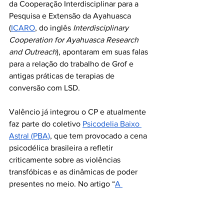
da Cooperação Interdisciplinar para a 
Pesquisa e Extensão da Ayahuasca 
(
ICARO
, do inglês 
Interdisciplinary 
Cooperation for Ayahuasca Research 
and Outreach
), apontaram em suas falas 
para a relação do trabalho de Grof e 
antigas práticas de terapias de 
conversão com LSD. 
Valêncio já integrou o CP e atualmente 
faz parte do coletivo 
Psicodelia Baixo 
Astral (PBA)
, que tem provocado a cena 
psicodélica brasileira a refletir 
criticamente sobre as violências 
transfóbicas e as dinâmicas de poder 
presentes no meio. No artigo “
A 
ferramenta, a cura e a ferida: o histórico 
da ‘cura gay’ nas terapias psicodélicas
”, 
Valêncio aprofunda essas questões e 