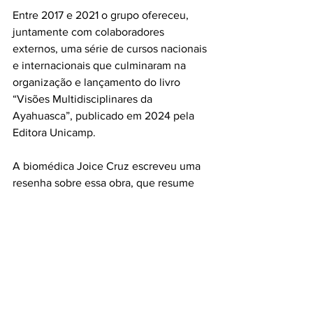
Entre 2017 e 2021 o grupo ofereceu, 
juntamente com colaboradores 
externos, uma série de cursos nacionais 
e internacionais que culminaram na 
organização e lançamento do livro 
“Visões Multidisciplinares da 
Ayahuasca”, publicado em 2024 pela 
Editora Unicamp.
A biomédica Joice Cruz escreveu uma 
resenha sobre essa obra, que resume 
um pouco do tom do livro e da história 
do ICARO (
clique aqui para ler
).
Puro Suco
Joice Cruz