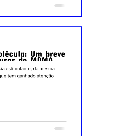
lécula: Um breve
 usos do MDMA
a estimulante, da mesma
 que tem ganhado atenção