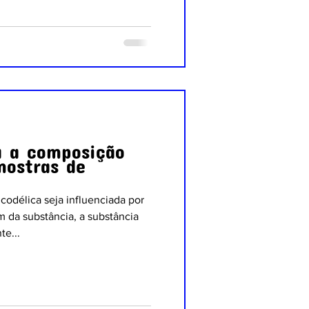
a a composição
mostras de
codélica seja influenciada por
m da substância, a substância
e...