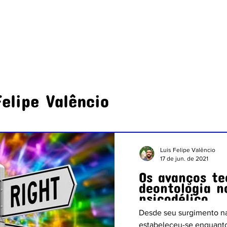
HOME
ARTIGOS
SEÇÕES
SOBRE
Felipe Valêncio
Luis Felipe Valêncio
17 de jun. de 2021
Os avanços te
deontologia 
psicodélico
Desde seu surgimento na
estabeleceu-se enquan